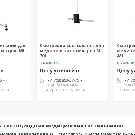
ильник для
Смотровой светильник для
Смотро
смотров ML-
медицинских осмотров ML-
медици
70L
45L
В наличии
В наличи
те
Цену уточняйте
Цену у
6
+7 (708) 863-57-76
+7 (7
Мамбеталиева
Мамб
овна
Эльмира Бахитжановна
Эльмира
а светодиодных медицинских светильников
высокая цветопередача
– светодиоды обеспечивают мощное о