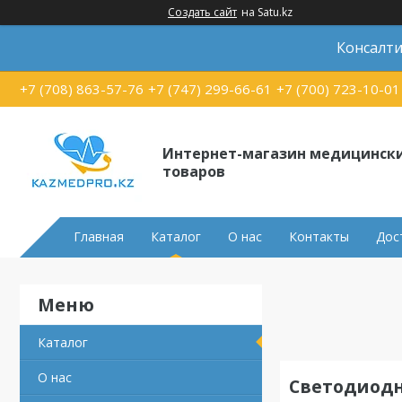
Создать сайт
на Satu.kz
Консалти
+7 (708) 863-57-76
+7 (747) 299-66-61
+7 (700) 723-10-01
Интернет-магазин медицинск
товаров
Главная
Каталог
О нас
Контакты
Дос
Каталог
О нас
Светодиодн