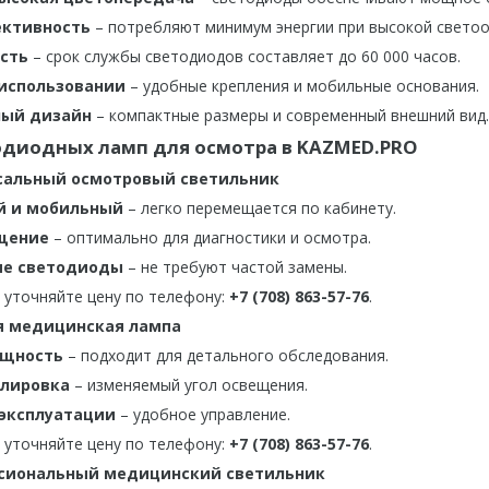
ективность
– потребляют минимум энергии при высокой светоо
сть
– срок службы светодиодов составляет до 60 000 часов.
 использовании
– удобные крепления и мобильные основания.
ный дизайн
– компактные размеры и современный внешний вид.
диодных ламп для осмотра в KAZMED.PRO
рсальный осмотровый светильник
й и мобильный
– легко перемещается по кабинету.
щение
– оптимально для диагностики и осмотра.
ые светодиоды
– не требуют частой замены.
 уточняйте цену по телефону:
+7 (708) 863-57-76
.
я медицинская лампа
ощность
– подходит для детального обследования.
улировка
– изменяемый угол освещения.
 эксплуатации
– удобное управление.
 уточняйте цену по телефону:
+7 (708) 863-57-76
.
ссиональный медицинский светильник