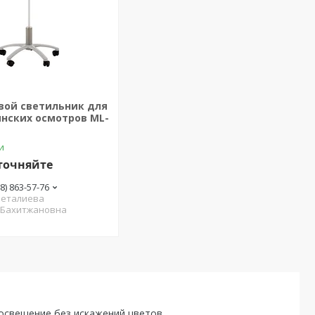
вой светильник для
нских осмотров ML-
и
точняйте
08) 863-57-76
еталиева
 Бахитжановна
свещение без искажений цветов.