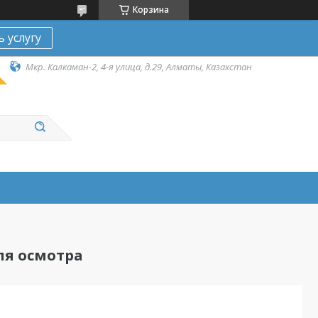
Корзина
ь услугу
Мкр. Калкаман-2, 4-я улица, д.29, Алматы, Казахстан
я осмотра