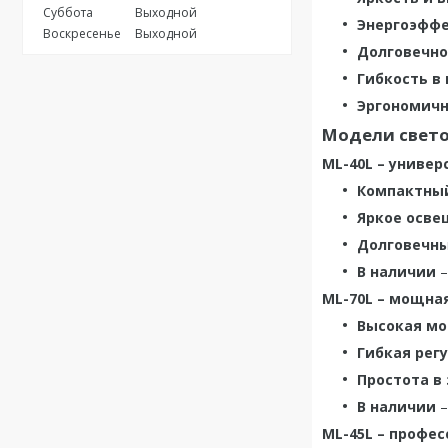
Суббота
Выходной
Энергоэфф
Воскресенье
Выходной
Долговечно
Гибкость в
Эргономич
Модели свето
ML-40L – униве
Компактны
Яркое осве
Долговечн
В наличии
–
ML-70L – мощна
Высокая м
Гибкая рег
Простота в
В наличии
–
ML-45L – профе