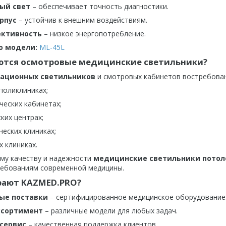
ый свет
– обеспечивает точность диагностики.
рпус
– устойчив к внешним воздействиям.
ективность
– низкое энергопотребление.
о модели:
ML-45L
ются осмотровые медицинские светильники?
ационных светильников
и смотровых кабинетов востребован
поликлиниках;
ческих кабинетах;
ких центрах;
еских клиниках;
 клиниках.
му качеству и надежности
медицинские светильники пото
ребованиям современной медицины.
рают KAZMED.PRO?
ые поставки
– сертифицированное медицинское оборудование
ссортимент
– различные модели для любых задач.
 сервис
– качественная поддержка клиентов.