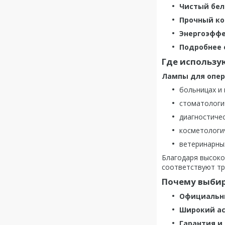
Чистый бел
Прочный ко
Энергоэфф
Подробнее 
Где использу
Лампы для опер
больницах и 
стоматологи
диагностичес
косметологич
ветеринарных
Благодаря высоко
соответствуют т
Почему выби
Официальн
Широкий а
Гарантия и