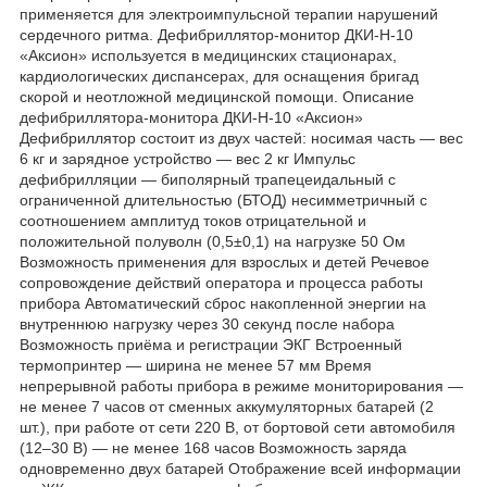
применяется для электроимпульсной терапии нарушений
сердечного ритма. Дефибриллятор-монитор ДКИ-Н-10
«Аксион» используется в медицинских стационарах,
кардиологических диспансерах, для оснащения бригад
скорой и неотложной медицинской помощи. Описание
дефибриллятора-монитора ДКИ-Н-10 «Аксион»
Дефибриллятор состоит из двух частей: носимая часть — вес
6 кг и зарядное устройство — вес 2 кг Импульс
дефибрилляции — биполярный трапецеидальный с
ограниченной длительностью (БТОД) несимметричный с
соотношением амплитуд токов отрицательной и
положительной полуволн (0,5±0,1) на нагрузке 50 Ом
Возможность применения для взрослых и детей Речевое
сопровождение действий оператора и процесса работы
прибора Автоматический сброс накопленной энергии на
внутреннюю нагрузку через 30 секунд после набора
Возможность приёма и регистрации ЭКГ Встроенный
термопринтер — ширина не менее 57 мм Время
непрерывной работы прибора в режиме мониторирования —
не менее 7 часов от сменных аккумуляторных батарей (2
шт.), при работе от сети 220 В, от бортовой сети автомобиля
(12–30 В) — не менее 168 часов Возможность заряда
одновременно двух батарей Отображение всей информации