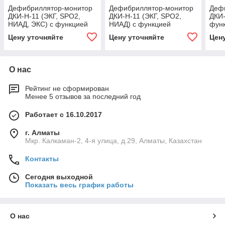
Дефибриллятор-монитор
Дефибриллятор-монитор
Деф
ДКИ-Н-11 (ЭКГ, SPO2,
ДКИ-Н-11 (ЭКГ, SPO2,
ДКИ-
НИАД, ЭКС) с функцией
НИАД) с функцией
функ
автоматической наружной
автоматической наружной
нар
Цену уточняйте
Цену уточняйте
Цен
дефибрилляции (АНД)
дефибрилляции (АНД)
(АНД
О нас
Рейтинг не сформирован
Менее 5 отзывов за последний год
Работает с 16.10.2017
г. Алматы
Мкр. Калкаман-2, 4-я улица, д.29, Алматы, Казахстан
Контакты
Сегодня выходной
Показать весь график работы
О нас