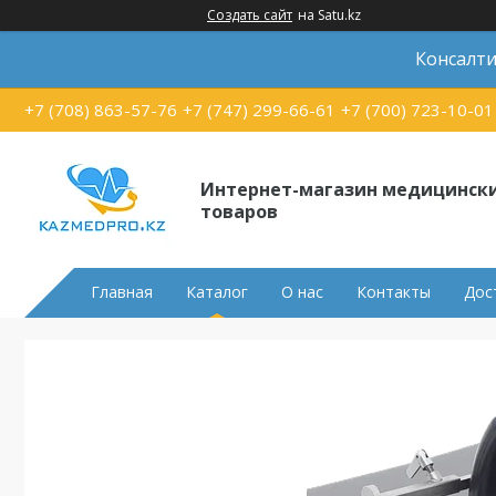
Создать сайт
на Satu.kz
Консалти
+7 (708) 863-57-76
+7 (747) 299-66-61
+7 (700) 723-10-01
Интернет-магазин медицинск
товаров
Главная
Каталог
О нас
Контакты
Дос