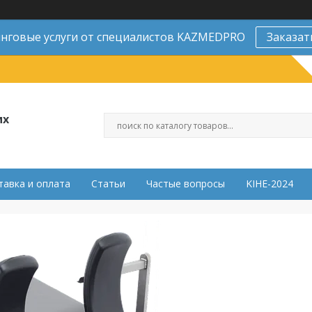
нговые услуги от специалистов KAZMEDPRO
Заказат
их
тавка и оплата
Статьи
Частые вопросы
KIHE-2024