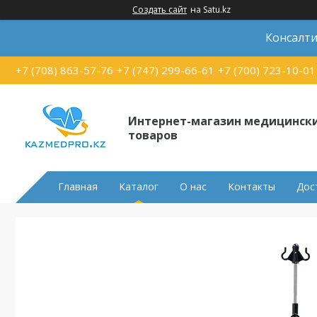
Создать сайт
на Satu.kz
Консалти
+7 (708) 863-57-76
+7 (747) 299-66-61
+7 (700) 723-10-01
Интернет-магазин медицинск
товаров
Главная
Каталог
О нас
Контакты
Дос