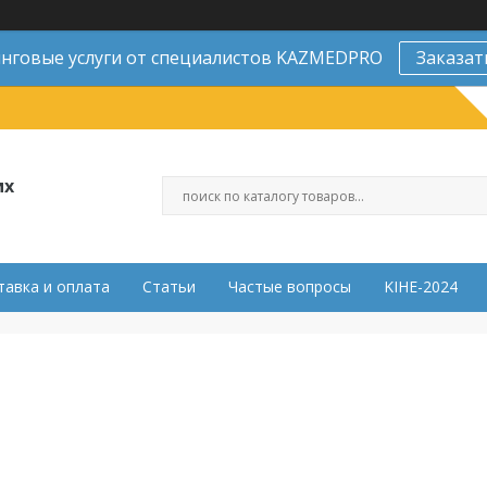
нговые услуги от специалистов KAZMEDPRO
Заказат
их
тавка и оплата
Статьи
Частые вопросы
KIHE-2024