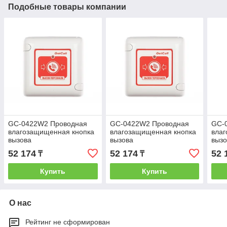
Подобные товары компании
GC-0422W2 Проводная
GC-0422W2 Проводная
GC-
влагозащищенная кнопка
влагозащищенная кнопка
вла
вызова
вызова
вызо
52 174
52 174
52 
₸
₸
Купить
Купить
О нас
Рейтинг не сформирован