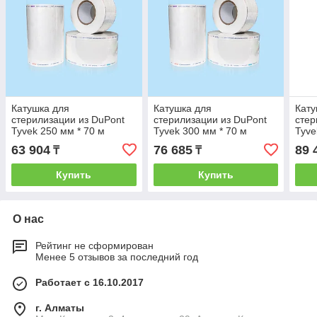
Катушка для
Катушка для
Кату
стерилизации из DuPont
стерилизации из DuPont
стер
Tyvek 250 мм * 70 м
Tyvek 300 мм * 70 м
Tyve
63 904
76 685
89 
₸
₸
Купить
Купить
О нас
Рейтинг не сформирован
Менее 5 отзывов за последний год
Работает с 16.10.2017
г. Алматы