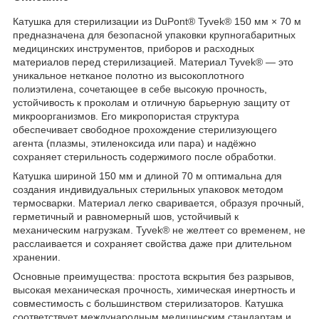
Катушка для стерилизации из DuPont® Tyvek® 150 мм × 70 м
предназначена для безопасной упаковки крупногабаритных
медицинских инструментов, приборов и расходных
материалов перед стерилизацией. Материал Tyvek® — это
уникальное нетканое полотно из высокоплотного
полиэтилена, сочетающее в себе высокую прочность,
устойчивость к проколам и отличную барьерную защиту от
микроорганизмов. Его микропористая структура
обеспечивает свободное прохождение стерилизующего
агента (плазмы, этиленоксида или пара) и надёжно
сохраняет стерильность содержимого после обработки.
Катушка шириной 150 мм и длиной 70 м оптимальна для
создания индивидуальных стерильных упаковок методом
термосварки. Материал легко сваривается, образуя прочный,
герметичный и равномерный шов, устойчивый к
механическим нагрузкам. Tyvek® не желтеет со временем, не
расслаивается и сохраняет свойства даже при длительном
хранении.
Основные преимущества: простота вскрытия без разрывов,
высокая механическая прочность, химическая инертность и
совместимость с большинством стерилизаторов. Катушка
соответствует международным медицинским стандартам и