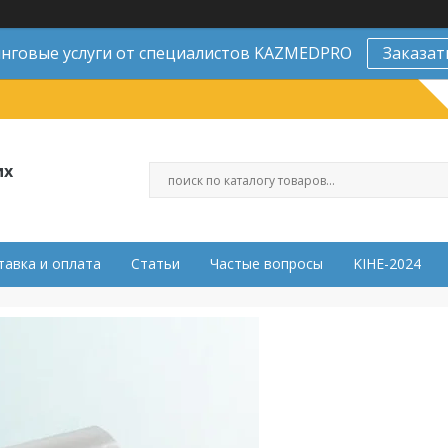
нговые услуги от специалистов KAZMEDPRO
Заказат
их
тавка и оплата
Статьи
Частые вопросы
KIHE-2024