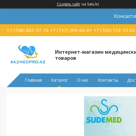
Создать сайт
на Satu.kz
Консалти
+7 (708) 863-57-76
+7 (747) 299-66-61
+7 (700) 723-10-01
Интернет-магазин медицинск
товаров
Главная
Каталог
О нас
Контакты
Дос