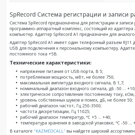
SpRecord Система регистрации и записи 
Система SpRecord предназначена для регистрации и записи
программно-аппаратный комплекс, состоящий из адаптера 
компьютер. Адаптер SpRecord A1 предназначен для аналог
Адаптер SpRecord А1 имеет один телефонный разъем RJ11 д
USB для подключения к персональному компьютеру. Адаптер
постоянного тока +5В.
Технические характеристики:
напряжение питания от USB-порта, В 5;
потребляемая мощность, мВт, не более 750;
максимальная амплитуда входного сигнала, В 1,7;
номинальный диапазон входного сигнала, дБ -50 … +10
электрическое сопротивление постоянному току, кОм, 
уровень собственных шумов и помех, дБ, не более 50;
рабочий диапазон частот, Гц 250-3500;
частота дискретизации, Гц 11025;
рабочий диапазон температур, ºС +5 … +40;
температура хранения в заводской упаковке, ºС -50 … 
В каталоге
"KAZMEDCALL"
вы найдете широкий ассортимент