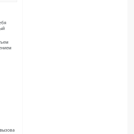
ебя
ный
зъем
жением
 вызова