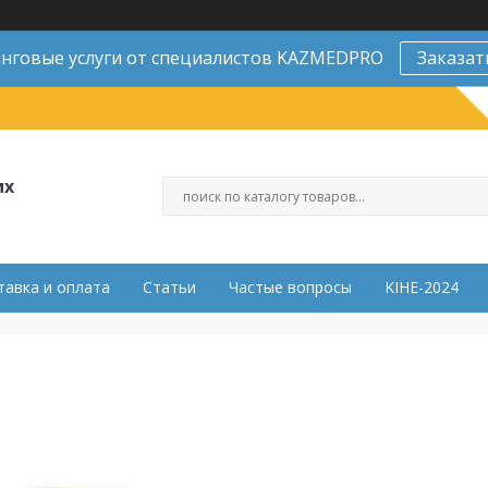
нговые услуги от специалистов KAZMEDPRO
Заказат
их
тавка и оплата
Статьи
Частые вопросы
KIHE-2024