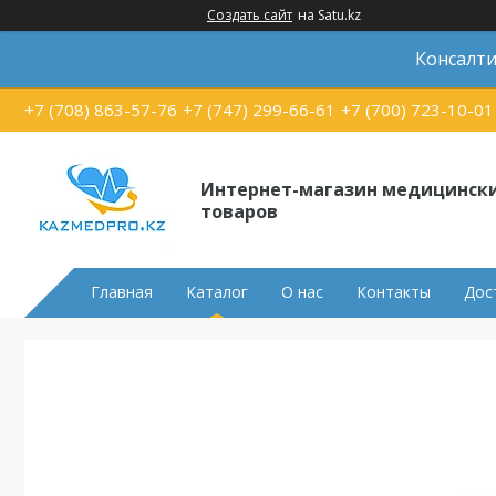
Создать сайт
на Satu.kz
Консалти
+7 (708) 863-57-76
+7 (747) 299-66-61
+7 (700) 723-10-01
Интернет-магазин медицинск
товаров
Главная
Каталог
О нас
Контакты
Дос