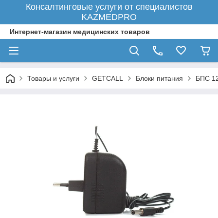
Консалтинговые услуги от специалистов
KAZMEDPRO
Интернет-магазин медицинских товаров
Товары и услуги
GETCALL
Блоки питания
БПС 12