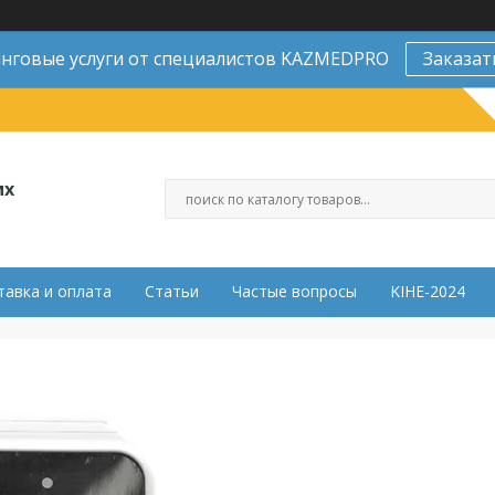
нговые услуги от специалистов KAZMEDPRO
Заказат
их
тавка и оплата
Статьи
Частые вопросы
KIHE-2024