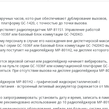
аручных часов, кото-рые обеспечивают дублирование вызовов,
 платформу GC-1420, с точностью до точки вызова.
ествляет радиопередатчик MP-811S1. Управление работой
-1036F или базовый блок коммутации GC-7420KO.
у персоналу в случае его нахождения вне диспетчерской макс
ульт серии GC-1036F или базовый блок коммутации GC-7420KO в
налу поступает на радиопейджер MP-801H2, на дисплее которого
ется звуковой сигнал или радиопейджер начинает вибрировать,
зов на пульте серии GC-1036F или коммутационной платформе GC-
ряться. При отсутствии вызова на дисплее радиопейджера MP-8
пейджеров MP-801H2 – графический жидкокристаллический с
питания - встроенный литиевый аккумулятор (заряжается от Mi
запрограммировать: установить дату и время, записать в пам
теме рекомендовано использование до 10 радиопейджеров MP-801
 медицинского оборудования, мебели для больниц, систем для