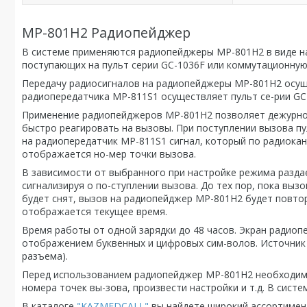
MP-801H2 Радиопейджер
В системе применяются радиопейджеры MP-801H2 в виде н
поступающих на пульт серии GC-1036F или коммутационную
Передачу радиосигналов на радиопейджеры MP-801H2 осущ
радиопередатчика MP-811S1 осуществляет пульт се-рии GC
Применение радиопейджеров MP-801H2 позволяет дежурном
быстро реагировать на вызовы. При поступлении вызова п
на радиопередатчик MP-811S1 сигнал, который по радиока
отображается но-мер точки вызова.
В зависимости от выбранного при настройке режима разда
сигнализируя о по-ступлении вызова. До тех пор, пока вы
будет снят, вызов на радиопейджер MP-801H2 будет повто
отображается текущее время.
Время работы от одной зарядки до 48 часов. Экран радио
отображением буквенных и цифровых сим-волов. Источник 
разъема).
Перед использованием радиопейджер MP-801H2 необходимо 
номера точек вы-зова, произвести настройки и т.д. В сис
В каталоге
"KAZMEDCALL"
вы найдете широкий ассортимент