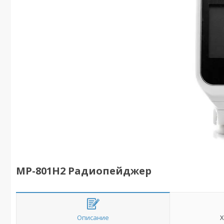
MP-801H2 Радиопейджер
Описание
Х