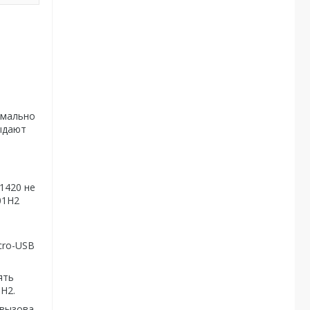
имально
ыдают
1420 не
01H2
cro-USB
ять
H2.
 вызова