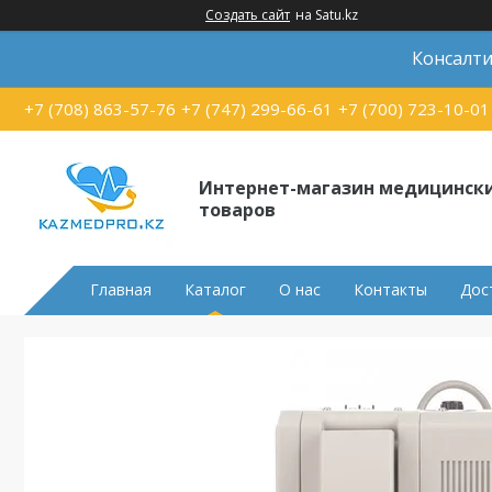
Создать сайт
на Satu.kz
Консалти
+7 (708) 863-57-76
+7 (747) 299-66-61
+7 (700) 723-10-01
Интернет-магазин медицинск
товаров
Главная
Каталог
О нас
Контакты
Дос