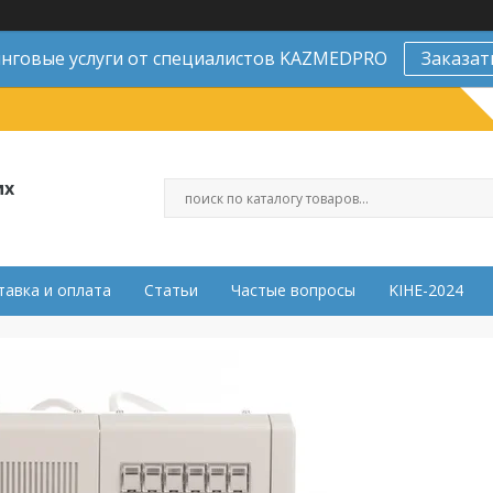
нговые услуги от специалистов KAZMEDPRO
Заказат
их
тавка и оплата
Статьи
Частые вопросы
KIHE-2024