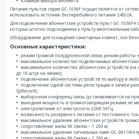
Клавиши выбора абонента
Питание пультов серии GC-1036F осуществляется от сетев
использовать источник бесперебойного питания 24В/2А.
Для подключения абонентских устройств пульт GC-1036F4
которых штатно подсоединена к пульту многожильным кабе
Оборудование для оснащения санитарных комнат, зон безоп
Основные характеристики:
режим громкой полудуплексной связи; режим работы 
максимальное количество подключаемых абонентских 
максимальное количество абонентских устройств (на л
до 16 штук на линию);
подключение абонентских устройств по выбору в любо
подключение одной системы регистрации и записи ра
SpRecord);
выборочная конференц-связь (устанавливается на пул
выходная мощность в громкоговорящем режиме не ме
электропитание от электросети 220В 50Гц;
возможность резервного питания от постоянного тока
максимальное удаление абонентских устройств громко
сопротивление жилы 96 Ом/км – 1 200 м;
максимальное удаление сигнальных ламп GC-0611W4 пр
сопротивление жилы 96 Ом/км – 1 200 м;