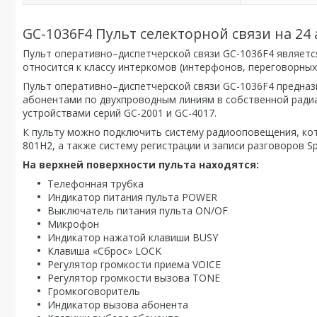
GC-1036F4 Пульт селекторной связи на 24
Пульт оперативно–диспетчерской связи GC-1036F4 является
относится к классу интеркомов (интерфонов, переговорных
Пульт оперативно–диспетчерской связи GC-1036F4 предназ
абонентами по двухпроводным линиям в собственной ради
устройствами серий GC-2001 и GC-4017.
К пульту можно подключить систему радиооповещения, ко
801H2, а также систему регистрации и записи разговоров S
На верхней поверхности пульта находятся:
Телефонная трубка
Индикатор питания пульта POWER
Выключатель питания пульта ON/OF
Микрофон
Индикатор нажатой клавиши BUSY
Клавиша «Сброс» LOCK
Регулятор громкости приема VOICE
Регулятор громкости вызова TONE
Громкоговоритель
Индикатор вызова абонента