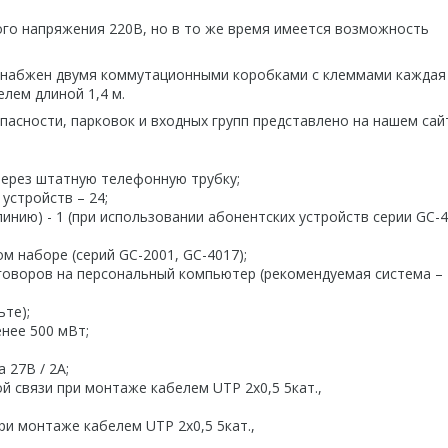
ого напряжения 220В, но в то же время имеется возможность
 снабжен двумя коммутационными коробками с клеммами каждая
лем длиной 1,4 м.
асности, парковок и входных групп представлено на нашем сай
через штатную телефонную трубку;
устройств – 24;
инию) - 1 (при использовании абонентских устройств серии GC-
м наборе (серий GC-2001, GC-4017);
зговоров на персональный компьютер (рекомендуемая система –
ьте);
нее 500 мВт;
 27В / 2А;
й связи при монтаже кабелем UTP 2х0,5 5кат.,
и монтаже кабелем UTP 2х0,5 5кат.,