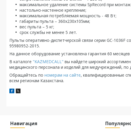
максимальное удаление системы SpRecord при монтаже к
настольно-настенное крепление;
максимальная потребляемая мощность - 48 Вт;
габариты пульта – 360х230х105мм;
вес пульта – 5 кг;
срок службы не менее 5 лет.
Пульты оперативно-диспетчерской связи серии GC-1036F со
95980952-2015.
На данное оборудование установлена гарантия 60 месяцев 
В каталоге
"KAZMEDCALL"
вы найдете широкий ассортимент
медицинского персонала и изделий для медучреждений, по
Обращайтесь по
номерам на сайте
, квалифицированные сп
всем регионам Казахстана.
Навигация
Популярн