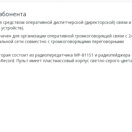
 абонента
 средством оперативной диспетчерской (директорской) связи и
 устройств).
начен для организации оперативной громкоговорящей связи с 2
альной сети совместно с громкоговорящими переговорными
торая состоит из радиопередатчика MP-811S1 и радиопейджера
pRecord. Пульт имеет пластмассовый корпус светло-серого цвета