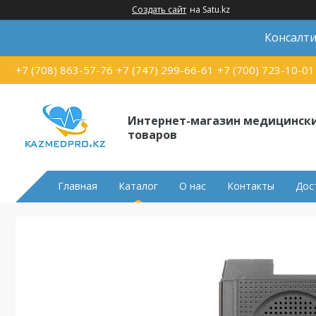
Создать сайт
на Satu.kz
Консалти
+7 (708) 863-57-76
+7 (747) 299-66-61
+7 (700) 723-10-01
Интернет-магазин медицинск
товаров
Главная
Каталог
О нас
Контакты
Дос