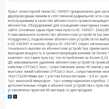
Пульт селекторной связи GC-1009D1 предназначен для орг
двухпроводным линиям в собственной радиальной сети сов
используемыми в качестве абонентского громкоговорящег
абонентов. Оборудование для оснащения санитарных комна
сайте Основные характеристики пульта GC-1009D1: ZAA238
9; максимальное количество абонентских устройств (на лин
полудуплекс); подключение абонентских устройств по выбо
и GC-0423W1 и кнопок сброса GC-0421W1 (через сигнальные
тонального вызова на абонентские устройства; прием вызо
выходная мощность в громкоговорящем режиме не более 500
комплект поставки пульта); ток потребления не более 0,24
Дб; максимальное удаление абонентских устройств громкой 
кабелем UTP2х0,5 5кат., сопротивление жилы 96 Ом/км.); м
монтаже линий кабелем UTP2х0,5 5кат., сопротивление жил
182х172х30/40мм; вес с учетом блока питания – 0,6 кг; cрок
1шт; выносной микрофон - 1шт; коммутационная коробка- 1ш
дополнительные опции и абонентские устройства к пульта
установлена гарантия 60 месяцев со дня продажи.