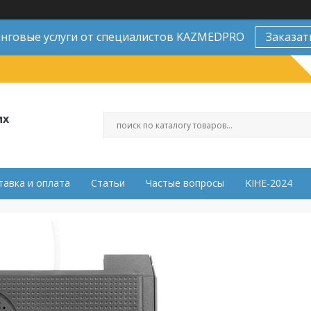
нговые услуги от специалистов KAZMEDPRO
Заказат
их
тавка и оплата
Статьи
Частые вопросы
KIHE-2024