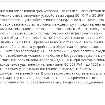
анизации оперативной громкоговорящей связи с 9 абонентами п
местно с переговорными устройствами серии GC-4017 и GC-2001
о устройства. Пульт обеспечивает объединение в конференцию 
т, зон безопасности, парковок и входных групп представлено н
50Z3 максимальное количество подключаемых абонентских устр
ию) – 1; режим громкой полудуплексной связи (автоматический
ру в любом наборе (серий GC-4017 и GC-2001, кнопок вызова GC
 лампы GC-0611W4)); проверка целостности абонентской линии;
ва от абонентского устройства; выборочная конференц-связь;
 мВт; электропитание 24В (от сети 220В через адаптер, входи
 А; потребляемая мощность не более 6 ВА; уровень звука не мен
связи и кнопок вызова и сброса – до 1000 м (при монтаже лини
аксимальное удаление сигнальных ламп GC-0611W4 – до 1200 м (
ы 96 Ом/км.); настольно-настенное крепление; габариты –
 службы – не менее 5 лет. В состав комплекта поставки входят: п
т; адаптер (DC 24в )-1шт.; паспорт — 1шт. Примечание: все
м поставляются по отдельному заказу. На данное оборудование