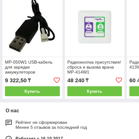
MP-050W1 USB-кабель
Радиокнопка присутствия/
Ради
для зарядки
сброса и вызова врача
413
аккумуляторов
MP-414W1
9 322,50
48 240
60 
₸
₸
Купить
Купить
О нас
Рейтинг не сформирован
Менее 5 отзывов за последний год
Работает с 16.10.2017