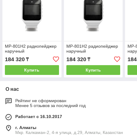
MP-801H2 радиопейджер
MP-801H2 радиопейджер
MP-
наручный
наручный
нар
184 320
184 320
184
₸
₸
Купить
Купить
О нас
Рейтинг не сформирован
Менее 5 отзывов за последний год
Работает с 16.10.2017
г. Алматы
Мкр. Калкаман-2, 4-я улица, д.29, Алматы, Казахстан