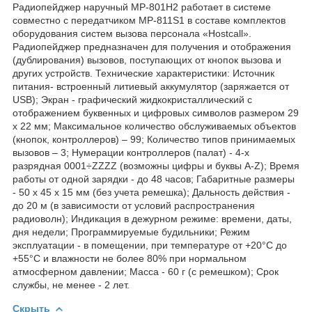
Радиопейджер наручный MP-801H2 работает в системе
совместно с передатчиком MP-811S1 в составе комплектов
оборудования систем вызова персонала «Hostcall».
Радиопейджер предназначен для получения и отображения
(дублирования) вызовов, поступающих от кнопок вызова и
других устройств. Технические характеристики: Источник
питания- встроенный литиевый аккумулятор (заряжается от
USB); Экран - графический жидкокристаллический с
отображением буквенных и цифровых символов размером 29
х 22 мм; Максимальное количество обслуживаемых объектов
(кнопок, контроллеров) – 99; Количество типов принимаемых
вызовов – 3; Нумерации контроллеров (палат) - 4-х
разрядная 0001÷ZZZZ (возможны цифры и буквы A-Z); Время
работы от одной зарядки - до 48 часов; Габаритные размеры
- 50 х 45 х 15 мм (без учета ремешка); Дальность действия -
до 20 м (в зависимости от условий распространения
радиоволн); Индикация в дежурном режиме: времени, даты,
дня недели; Программируемые будильники; Режим
эксплуатации - в помещении, при температуре от +20°С до
+55°С и влажности не более 80% при нормальном
атмосферном давлении; Масса - 60 г (с ремешком); Срок
службы, не менее - 2 лет.
Скрыть