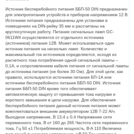
Источник бесперебойного питания ББП-50 DIN предназначен
для электропитания устройств и приборов напряжением 12 В.
Источники питания предназначены для установки в
помещениях на DIN-рейку 35 мм и рассчитаны на
круглосуточную работу. Питание сигнальных ламп GC-
0611W4 осуществляется от отдельного источника
(источников) питания 12В. Может использоваться один
источник питания на несколько ламп. Количество и
максимальный ток источников определяются, исходя из
расчетного тока потребления одной сигнальной лампы –
0,1А, и сопротивлением кабеля питания от сигнальной лампы
до источника питания (не более 30 Ом). Для этой цели, как
правило, используются источники питания БП-1А или
источники бесперебойного питания ББП-50 DIN. Источник
питания ББП-50 DIN кроме того обеспечивает
автоматическую защиту от превышения тока нагрузки и
короткого замыкания в цепи нагрузки. Для обеспечения
бесперебойного питания данный источник питания может
комплектоваться внешним аккумулятором 12В 7-22 А/ч.
Выходное напряжение, В 13,4 ± 0,4 Напряжение сети
переменного тока, В от 160 до 265 Частота сети переменного
тока, Гц 50 ±1 Потребляемая мощность, В⋅А 110 Величина
пульсаций выходного напряжения, мВ 50 Ток нагрузки в