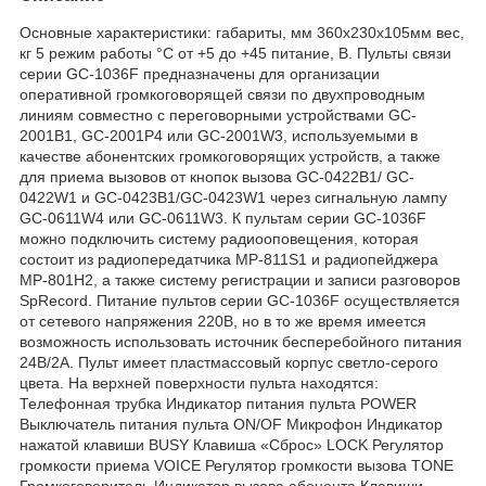
Основные характеристики: габариты, мм 360х230х105мм вес,
кг 5 режим работы °С от +5 до +45 питание, В. Пульты связи
серии GC-1036F предназначены для организации
оперативной громкоговорящей связи по двухпроводным
линиям совместно с переговорными устройствами GC-
2001B1, GC-2001P4 или GC-2001W3, используемыми в
качестве абонентских громкоговорящих устройств, а также
для приема вызовов от кнопок вызова GC-0422B1/ GC-
0422W1 и GC-0423B1/GC-0423W1 через сигнальную лампу
GC-0611W4 или GC-0611W3. К пультам серии GC-1036F
можно подключить систему радиооповещения, которая
состоит из радиопередатчика MP-811S1 и радиопейджера
MP-801H2, а также систему регистрации и записи разговоров
SpRecord. Питание пультов серии GC-1036F осуществляется
от сетевого напряжения 220В, но в то же время имеется
возможность использовать источник бесперебойного питания
24В/2А. Пульт имеет пластмассовый корпус светло-серого
цвета. На верхней поверхности пульта находятся:
Телефонная трубка Индикатор питания пульта POWER
Выключатель питания пульта ON/OF Микрофон Индикатор
нажатой клавиши BUSY Клавиша «Сброс» LOCK Регулятор
громкости приема VOICE Регулятор громкости вызова TONE
Громкоговоритель Индикатор вызова абонента Клавиши