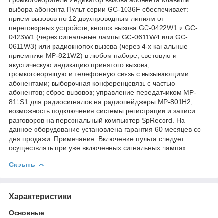
выбора абонента Пульт серии GC-1036F обеспечивает:
прием вызовов по 12 двухпроводным линиям от
переговорных устройств, кнопок вызова GC-0422W1 и GC-
0423W1 (через сигнальные лампы GC-0611W4 или GC-
0611W3) или радиокнопок вызова (через 4-х канальные
приемники MP-821W2) в любом наборе; световую и
акустическую индикацию принятого вызова;
громкоговорящую и телефонную связь с вызывающими
абонентами; выборочная конференцсвязь с частью
абонентов; сброс вызовов; управление передатчиком MP-
811S1 для радиосигналов на радиопейджеры MP-801H2;
возможность подключения системы регистрации и записи
разговоров на персональный компьютер SpRecord. На
данное оборудование установлена гарантия 60 месяцев со
дня продажи. Примечание: Включение пульта следует
осуществлять при уже включенных сигнальных лампах.
Скрыть
Характеристики
Основные