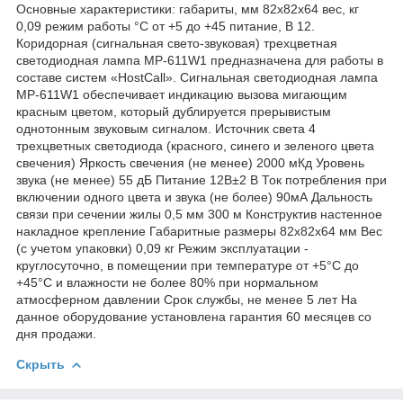
Основные характеристики: габариты, мм 82х82х64 вес, кг
0,09 режим работы °С от +5 до +45 питание, В 12.
Коридорная (сигнальная свето-звуковая) трехцветная
светодиодная лампа MP-611W1 предназначена для работы в
составе систем «HostCall». Сигнальная светодиодная лампа
MP-611W1 обеспечивает индикацию вызова мигающим
красным цветом, который дублируется прерывистым
однотонным звуковым сигналом. Источник света 4
трехцветных светодиода (красного, синего и зеленого цвета
свечения) Яркость свечения (не менее) 2000 мКд Уровень
звука (не менее) 55 дБ Питание 12В±2 В Ток потребления при
включении одного цвета и звука (не более) 90мА Дальность
связи при сечении жилы 0,5 мм 300 м Конструктив настенное
накладное крепление Габаритные размеры 82х82х64 мм Вес
(с учетом упаковки) 0,09 кг Режим эксплуатации -
круглосуточно, в помещении при температуре от +5°С до
+45°С и влажности не более 80% при нормальном
атмосферном давлении Срок службы, не менее 5 лет На
данное оборудование установлена гарантия 60 месяцев со
дня продажи.
Скрыть