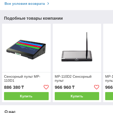
Все условия возврата
Подобные товары компании
Сенсорный пульт MP-
MP-110D2 Сенсорный
MP-
110D1
пульт
пуль
886 380
966 960
966
₸
₸
Купить
Купить
О нас