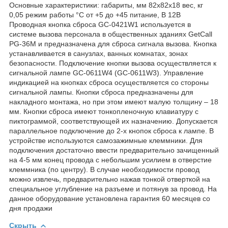
Основные характеристики: габариты, мм 82х82х18 вес, кг
0,05 режим работы °С от +5 до +45 питание, В 12В
Проводная кнопка сброса GC-0421W1 используется в
системе вызова персонала в общественных зданиях GetCall
PG-36M и предназначена для сброса сигнала вызова. Кнопка
устанавливается в санузлах, ванных комнатах, зонах
безопасности. Подключение кнопки вызова осуществляется к
сигнальной лампе GC-0611W4 (GC-0611W3). Управление
индикацией на кнопках сброса осуществляется со стороны
сигнальной лампы. Кнопки сброса предназначены для
накладного монтажа, но при этом имеют малую толщину – 18
мм. Кнопки сброса имеют тонкопленочную клавиатуру с
пиктограммой, соответствующей их назначению. Допускается
параллельное подключение до 2-х кнопок сброса к лампе. В
устройстве используются самозажимные клеммники. Для
подключения достаточно ввести предварительно зачищенный
на 4-5 мм конец провода с небольшим усилием в отверстие
клеммника (по центру). В случае необходимости провод
можно извлечь, предварительно нажав тонкой отверткой на
специальное углубление на разъеме и потянув за провод. На
данное оборудование установлена гарантия 60 месяцев со
дня продажи
Скрыть