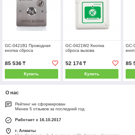
GC-0421B1 Проводная
GC-0421W2 Кнопка
GC-
кнопка сброса
сброса вызова
кноп
85 536
52 174
85 
₸
₸
Купить
Купить
О нас
Рейтинг не сформирован
Менее 5 отзывов за последний год
Работает с 16.10.2017
г. Алматы