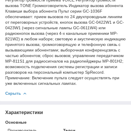
вызова TONE Громкоговоритель Индикатор вызова абонента
Клавиши выбора абонента Пульт серии GC-1036F
обеспечивает: прием вызовов по 24 двухпроводным линиям
от переговорных устройств, кнопок вызова GC-0422W1 и GC-
0423W1 (через сигнальные лампы GC-0611W4) или
радиокнопок вызова (через 4-х канальные приемники MP-
821W2) в любом наборе; световую и акустическую индикацию
принятого вызова; громкоговорящую и телефонную связь с
вызывающими абонентами; выборочная конференцсвязь с
частью абонентов; сброс вызовов; управление передатчиком
MP-811S1 для радиосигналов на радиопейджеры MP-801H2;
возможность подключения системы регистрации и записи
разговоров на персональный компьютер SpRecord.
Примечание: Включение пульта следует осуществлять при
уже включенных сигнальных лампах.
Скрыть
Характеристики
Основные
Производитель
Телси