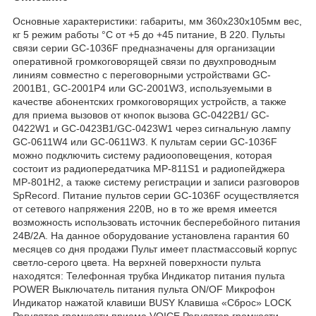
Основные характеристики: габариты, мм 360х230х105мм вес,
кг 5 режим работы °С от +5 до +45 питание, В 220. Пульты
связи серии GC-1036F предназначены для организации
оперативной громкоговорящей связи по двухпроводным
линиям совместно с переговорными устройствами GC-
2001B1, GC-2001P4 или GC-2001W3, используемыми в
качестве абонентских громкоговорящих устройств, а также
для приема вызовов от кнопок вызова GC-0422B1/ GC-
0422W1 и GC-0423B1/GC-0423W1 через сигнальную лампу
GC-0611W4 или GC-0611W3. К пультам серии GC-1036F
можно подключить систему радиооповещения, которая
состоит из радиопередатчика MP-811S1 и радиопейджера
MP-801H2, а также систему регистрации и записи разговоров
SpRecord. Питание пультов серии GC-1036F осуществляется
от сетевого напряжения 220В, но в то же время имеется
возможность использовать источник бесперебойного питания
24В/2А. На данное оборудование установлена гарантия 60
месяцев со дня продажи Пульт имеет пластмассовый корпус
светло-серого цвета. На верхней поверхности пульта
находятся: Телефонная трубка Индикатор питания пульта
POWER Выключатель питания пульта ON/OF Микрофон
Индикатор нажатой клавиши BUSY Клавиша «Сброс» LOCK
Регулятор громкости приема VOICE Регулятор громкости