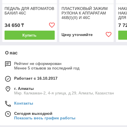
ПЕДАЛЬ ДЛЯ АВТОМАТОВ
ПЛАСТИКОВЫЙ ЗАЖИМ
НАК
БАХИЛ 46С
РУЛОНА К АППАРАТАМ
НАК
46B(I)(II) И 46C
ДЛЯ
НАД
34 650
7 7
₸
Цену уточняйте
Купить
О нас
Рейтинг не сформирован
Менее 5 отзывов за последний год
Работает с 16.10.2017
г. Алматы
Мкр. Калкаман-2, 4-я улица, д.29, Алматы, Казахстан
Контакты
Сегодня выходной
Показать весь график работы