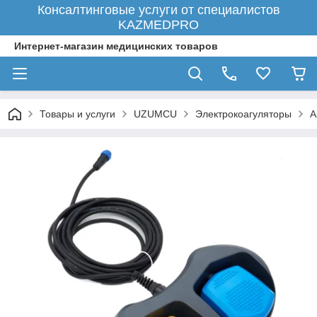
Консалтинговые услуги от специалистов
KAZMEDPRO
Интернет-магазин медицинских товаров
Товары и услуги
UZUMCU
Электрокоагуляторы
А