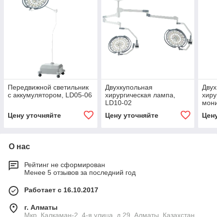
Передвижной светильник
Двухкупольная
Двух
с аккумулятором, LD05-06
хирургическая лампа,
хиру
LD10-02
мони
каме
Цену уточняйте
Цену уточняйте
Цен
О нас
Рейтинг не сформирован
Менее 5 отзывов за последний год
Работает с 16.10.2017
г. Алматы
Мкр. Калкаман-2, 4-я улица, д.29, Алматы, Казахстан