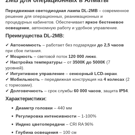
Передвижная светодиодная лампа DL-2MB
– современное
решение для операционных, реанимационных и
процедурных кабинетов. Обеспечивает
яркое бестеневое
освещение
, автономную работу и удобное управление.
Преимущества DL-2MB:
✔
Автономность
– работает без подзарядки
до 2,5 часов
при сбое питания.
✔
Мощность
– световой поток
120 000 люкс
.
✔
Настройка температуры
– от
3500К до 5000К
(7
уровней).
✔
Интуитивное управление
–
сенсорный LCD-экран
.
✔
Мобильность
– передвижная конструкция на
4 колесах
(2
с тормозами).
✔
Долговечность
– срок службы
60 000 часов
, защита
IP54
.
Характеристики:
Диаметр головки
– 440 мм
Регулировка интенсивности
– 1-100%
Индекс цветопередачи
– CRI RA 96%
Глубина освещения
– 100 см