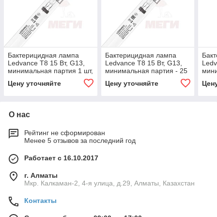
Бактерицидная лампа
Бактерицидная лампа
Бак
Ledvance Т8 15 Вт, G13,
Ledvance Т8 15 Вт, G13,
Ledv
минимальная партия 1 шт,
минимальная партия - 25
мини
индивидуальная упаковка
шт., цена 1 лампы 330
инди
Цену уточняйте
Цену уточняйте
Цен
руб.
О нас
Рейтинг не сформирован
Менее 5 отзывов за последний год
Работает с 16.10.2017
г. Алматы
Мкр. Калкаман-2, 4-я улица, д.29, Алматы, Казахстан
Контакты