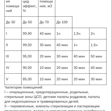
ия
цид.
помеще
помеще
эффект.,
ния, м3
ний
%
До 30
До 50
До 70
До 100
I
99,90
40 мин
1ч
1,5ч
2ч
II
99,00
30 мин
40 мин
1ч
1,5ч
III
95,00
20 мин
30 мин
40 мин
50 мин
IV
90,00
10 мин
20 мин
30 мин
40 мин
V
85,00
10 мин
20 мин
20 мин
30 мин
*категории помещений:
I – операционные, предоперационные, родильные,
стерильные зоны ЦСО, детские палаты роддомов, палаты
для недоношенных и травмированных детей;
II – перевязочные, комнаты стерилизации и пастеризации
грудного молока, палаты и отделения иммунно-ослабленных