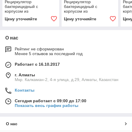
Рециркулятор
Рециркулятор
Реци
бактерицидный с
бактерицидный с
бакт
корпусом из
корпусом из
корп
нержавеющей стали
нержавеющей стали
нер
Цену уточняйте
Цену уточняйте
Цен
МСК-5913.5Б на
МСК-5911.5 на
МСК-
передвижной платформе,
передвижной платформе,
пер
с панелью
в комплекте
в ко
О нас
Рейтинг не сформирован
Менее 5 отзывов за последний год
Работает с 16.10.2017
г. Алматы
Мкр. Калкаман-2, 4-я улица, д.29, Алматы, Казахстан
Контакты
Сегодня работает с 09:00 до 17:00
Показать весь график работы
О нас