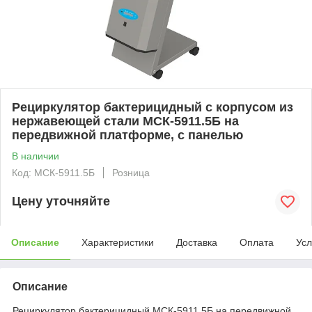
Рециркулятор бактерицидный с корпусом из
нержавеющей стали МСК-5911.5Б на
передвижной платформе, с панелью
В наличии
Код: МСК-5911.5Б
Розница
Цену уточняйте
Описание
Характеристики
Доставка
Оплата
Усл
Описание
Рециркулятор бактерицидный МСК-5911.5Б на передвижной