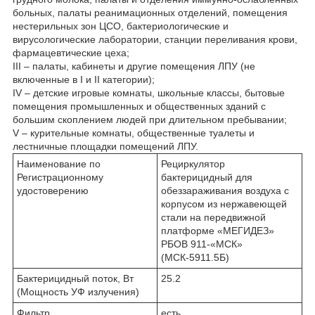
больных, палаты реанимационных отделений, помещения
нестерильных зон ЦСО, бактериологические и
вирусологические лаборатории, станции переливания крови,
фармацевтические цеха;
III – палаты, кабинеты и другие помещения ЛПУ (не
включенные в I и II категории);
IV – детские игровые комнаты, школьные классы, бытовые
помещения промышленных и общественных зданий с
большим скоплением людей при длительном пребывании;
V – курительные комнаты, общественные туалеты и
лестничные площадки помещений ЛПУ.
Наименование по
Рециркулятор
Регистрационному
бактерицидный для
удостоверению
обеззараживания воздуха с
корпусом из нержавеющей
стали на передвижной
платформе «МЕГИДЕЗ»
РБОВ 911-«МСК»
(МСК-5911.5Б)
Бактерицидный поток, Вт
25.2
(Мощность УФ излучения)
Фильтр
есть