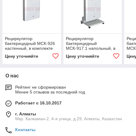
Рециркулятор
Рециркулятор
Реци
бактерицидный МСК-926
бактерицидный
бак
настенный, в комплекте
МСК-917.1 напольный, в
МСК-
лампы: 6 шт. - 30 Вт,
комплекте лампы: 6 шт. -
комп
Цену уточняйте
Цену уточняйте
Цен
10800 часов
30 Вт, 10800 часов
30 В
О нас
Рейтинг не сформирован
Менее 5 отзывов за последний год
Работает с 16.10.2017
г. Алматы
Мкр. Калкаман-2, 4-я улица, д.29, Алматы, Казахстан
Контакты