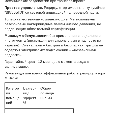
механических воздействий при транспортировке.
Простое управление.
Рециркулятор имеет кнопку-тумблер
"ВКЛ/ВЫКЛ" со световой индикацией на передней части.
Только качественные комплектующие. Мы используем
безозоновые бактерицидные лампы низкого давления, не
подлежащие обязательной сертификации.
Минимум обслуживания
без применения специального
инструмента (инструкция для замены ламп в паспорте на
изделие). Смена ламп
– быстрая и безопасная, крышка не
содержит электрических подключений – «независимая
подвеска».
Гарантийный срок - 12 месяцев с момента ввода в
эксплуатацию.
Рекомендуемое время эффективной работы рециркулятора
МСК-940
Категор
Бактери
Обьем
ия
цид.
помеще
помеще
эффект.,
ния м3
ний
%