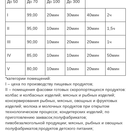
До 50
До 70
До 100
До 300
I
99,00
20мин
30мин
40мин
2ч
II
95,00
10мин
20мин
30мин
1,5ч
III
90,00
10мин
20мин
20мин
1ч
IV
85,00
10мин
10мин
20мин
50мин
V
80,00
10мин
10мин
20мин
40мин
*категории помещений:
I – цеха по производству пищевых продуктов;
II – помещения фасовки готовых скоропортящихся продуктов:
колбас и колбасных изделий; мясных и рыбных изделий;
консервирования рыбных, мясных, овощных и фруктовых
изделий; молока и молочных продуктов при открытом
технологическом процессе; кондитерских изделий; по
приготовлению заквасок;полуфабрикатов;
пивобезалкогольной продукции; мясных, рыбных и овощных
полуфабрикатов;продуктов детского питания;