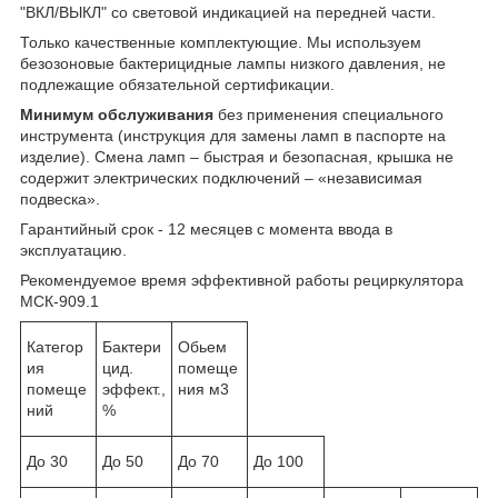
"ВКЛ/ВЫКЛ" со световой индикацией на передней части.
Только качественные комплектующие. Мы используем
безозоновые бактерицидные лампы низкого давления, не
подлежащие обязательной сертификации.
Минимум обслуживания
без применения специального
инструмента (инструкция для замены ламп в паспорте на
изделие). Смена ламп
– быстрая и безопасная, крышка не
содержит электрических подключений – «независимая
подвеска».
Гарантийный срок - 12 месяцев с момента ввода в
эксплуатацию.
Рекомендуемое время эффективной работы рециркулятора
МСК-909.1
Категор
Бактери
Обьем
ия
цид.
помеще
помеще
эффект.,
ния м3
ний
%
До 30
До 50
До 70
До 100