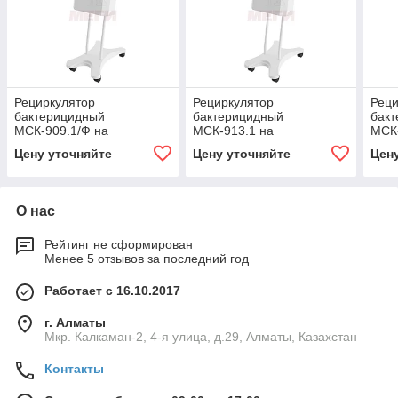
Рециркулятор
Рециркулятор
Реци
бактерицидный
бактерицидный
бак
МСК-909.1/Ф на
МСК-913.1 на
МСК-
передвижной платформе,
передвижной платформе,
пер
Цену уточняйте
Цену уточняйте
Цен
в комплекте с фильтром и
c лампами: 3 шт. по 15 Вт,
в ко
лампами: 2 шт. по 15
9000 часов
ламп
О нас
Рейтинг не сформирован
Менее 5 отзывов за последний год
Работает с 16.10.2017
г. Алматы
Мкр. Калкаман-2, 4-я улица, д.29, Алматы, Казахстан
Контакты