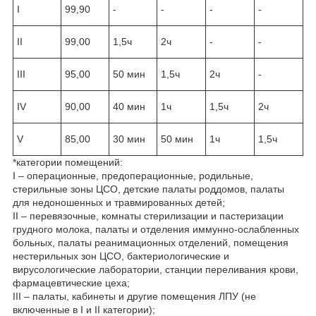
I
99,90
-
-
-
-
II
99,00
1,5ч
2ч
-
-
III
95,00
50 мин
1,5ч
2ч
-
IV
90,00
40 мин
1ч
1,5ч
2ч
V
85,00
30 мин
50 мин
1ч
1,5ч
*категории помещений:
I – операционные, предоперационные, родильные,
стерильные зоны ЦСО, детские палаты роддомов, палаты
для недоношенных и травмированных детей;
II – перевязочные, комнаты стерилизации и пастеризации
грудного молока, палаты и отделения иммунно-ослабленных
больных, палаты реанимационных отделений, помещения
нестерильных зон ЦСО, бактериологические и
вирусологические лаборатории, станции переливания крови,
фармацевтические цеха;
III – палаты, кабинеты и другие помещения ЛПУ (не
включенные в I и II категории);