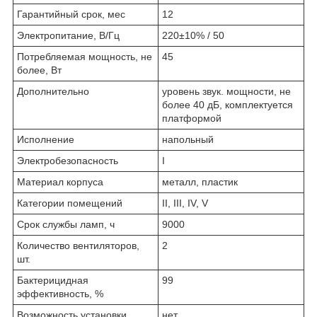
Гарантийный срок, мес
12
Электропитание, В/Гц
220±10% / 50
Потребляемая мощность, не
45
более, Вт
Дополнительно
уровень звук. мощности, не
более 40 дБ, комплектуется
платформой
Исполнение
напольный
Электробезопасность
I
Материал корпуса
металл, пластик
Категории помещений
II, III, IV, V
Срок службы ламп, ч
9000
Количество вентиляторов,
2
шт.
Бактерицидная
99
эффективность, %
Возможность установки
нет