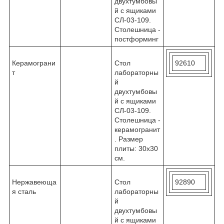
двухтумбовы
й с ящиками
СЛ-03-109.
Столешница -
постформинг
Керамограни
Стол
92610
т
лабораторны
й
двухтумбовы
й с ящиками
СЛ-03-109.
Столешница -
керамогранит
. Размер
плиты: 30х30
см.
Нержавеюща
Стол
92890
я сталь
лабораторны
й
двухтумбовы
й с ящиками