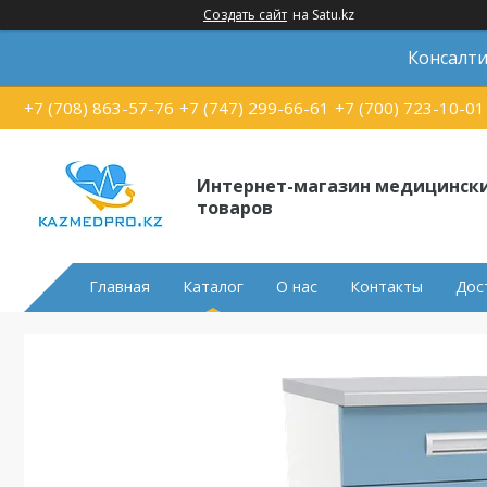
Создать сайт
на Satu.kz
Консалти
+7 (708) 863-57-76
+7 (747) 299-66-61
+7 (700) 723-10-01
Интернет-магазин медицинск
товаров
Главная
Каталог
О нас
Контакты
Дос