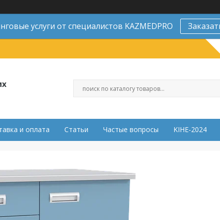
нговые услуги от специалистов KAZMEDPRO
Заказат
их
тавка и оплата
Статьи
Частые вопросы
KIHE-2024