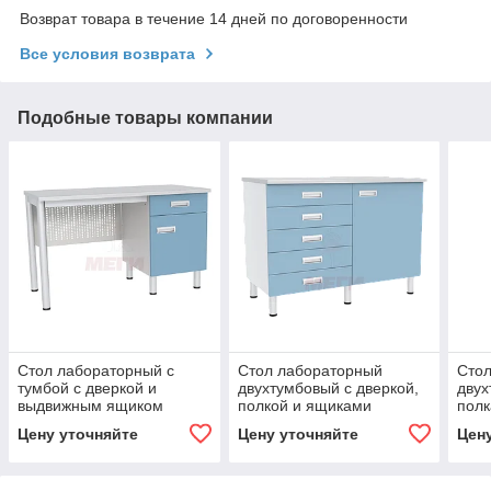
Возврат товара в течение 14 дней по договоренности
Все условия возврата
Подобные товары компании
Стол лабораторный с
Стол лабораторный
Сто
тумбой с дверкой и
двухтумбовый с дверкой,
двух
выдвижным ящиком
полкой и ящиками
пол
СЛ-04-«МСК» (код СЛ-04-
СЛ-04-«МСК» (код СЛ-04-
СЛ-0
Цену уточняйте
Цену уточняйте
Цен
106)
221)
214)