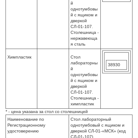
й
однотумбовы
й с ящиком и
дверкой
СЛ-01-107.
Столешница -
нержавеюща
я сталь
Химпластик
Стол
лабораторны
38930
й
однотумбовы
й с ящиком и
дверкой
СЛ-01-107.
Столешница -
химпластик
* - цена указана за стол со столешницей
Наименование по
Стол лабораторный
Регистрационному
однотумбовый с ящиком и
удостоверению
дверкой СЛ-01-«МСК» (код
СЛ-01-107)