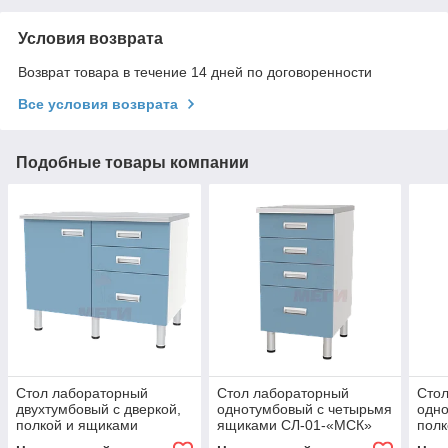
Условия возврата
Возврат товара в течение 14 дней по договоренности
Все условия возврата
Подобные товары компании
Стол лабораторный
Стол лабораторный
Сто
двухтумбовый с дверкой,
однотумбовый с четырьмя
одно
полкой и ящиками
ящиками СЛ-01-«МСК»
полк
СЛ-03-«МСК» (код СЛ-03-
(код СЛ-01-204)
СЛ-0