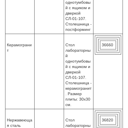
однотумбовы
й с ящиком и
дверкой
СЛ-01-107.
Столешница -
постформинг
Керамограни
Стол
36660
т
лабораторны
й
однотумбовы
й с ящиком и
дверкой
СЛ-01-107.
Столешница -
керамогранит
. Размер
плиты: 30х30
см.
Нержавеюща
Стол
36820
я сталь
лабораторны