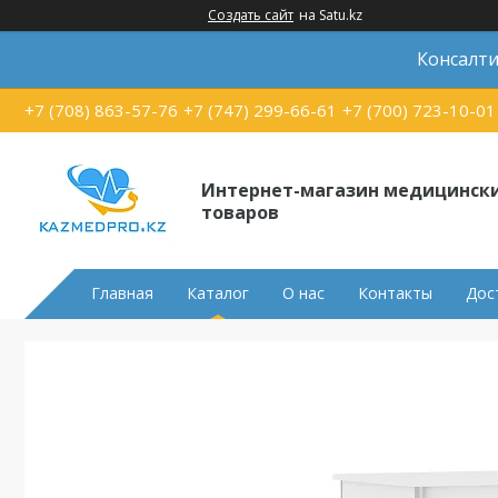
Создать сайт
на Satu.kz
Консалти
+7 (708) 863-57-76
+7 (747) 299-66-61
+7 (700) 723-10-01
Интернет-магазин медицинск
товаров
Главная
Каталог
О нас
Контакты
Дос