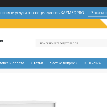
нговые услуги от специалистов KAZMEDPRO
Заказат
их
тавка и оплата
Статьи
Частые вопросы
KIHE-2024