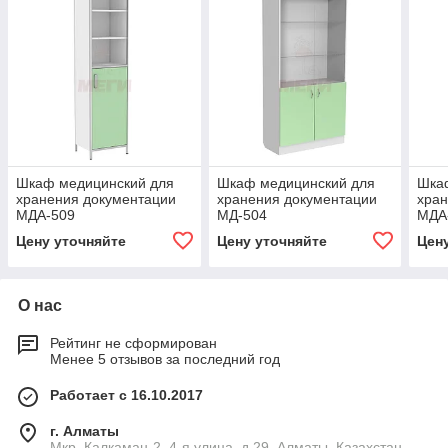
Шкаф медицинский для
Шкаф медицинский для
Шка
хранения документации
хранения документации
хран
МДА-509
МД-504
МДА
Цену уточняйте
Цену уточняйте
Цен
О нас
Рейтинг не сформирован
Менее 5 отзывов за последний год
Работает с 16.10.2017
г. Алматы
Мкр. Калкаман-2, 4-я улица, д.29, Алматы, Казахстан