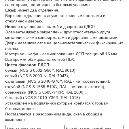
санаториях, гостиницах, в бытовых условиях.
Шкаф имеет два отделения.
Верхнее отделение с двумя стеклянными полками и
стеклянной дверью.
Нижнее отделение с полкой и дверью из ЛДСП.
Элементы шкафа закреплены друг относительно друга
металлическими конфирматами и деревянными шкантами.
Двери навешиваются на цельнометаллических фиксирующих
петлях.
Материал шкафа - ламинированная ДСП толщиной 16 мм.
Все кромки облицованы лентой ПВХ.
Цвета фасадов ЛДСП:
белый (NCS S 0502-G50Y; RAL 9010),
серый (NCS S 2000-N; RAL 7047),
салатовый (NCS S 2040-G70Y; RAL - нет соответствия),
голубой (NCS S 1555-B10G; RAL - нет соответствия),
оранжевый (NCS S 0585-Y40R; RAL 2000),
бежевый (NCS S 1010-Y30R; RAL 1015).
Установлен на подпятники которые крепятся к торцам
боковых стенок.
Поставляется в разобранном виде, схема сборки в
комплекте.
Наименование по
Шкаф медицинский для