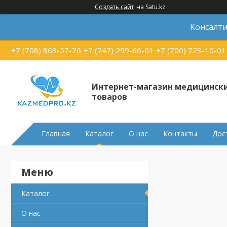
Создать сайт
на Satu.kz
Консалти
+7 (708) 863-57-76
+7 (747) 299-66-61
+7 (700) 723-10-01
Интернет-магазин медицинск
товаров
Главная
Каталог
О нас
Контакты
Дос
Каталог
О нас