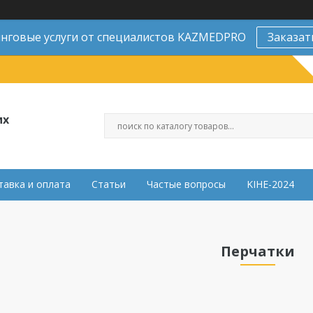
нговые услуги от специалистов KAZMEDPRO
Заказат
их
тавка и оплата
Статьи
Частые вопросы
KIHE-2024
Перчатки