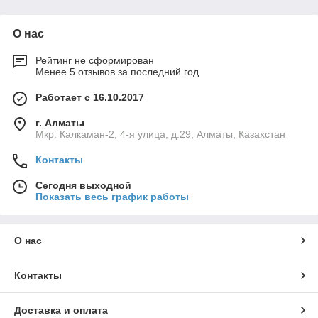
оборудования и техники может осуществляться по
индивидуальному заказу. Даже если вы не нашли
О нас
какое-то оборудование в нашем каталоге, мы
доставим его вам под заказ.
Рейтинг не сформирован
Менее 5 отзывов за последний год
В большом ассортименте у нас представлена
мебель для медицинских учреждений,
Работает с 16.10.2017
диагностическое оборудование, а также
оборудование для хирургии. Многие клиенты
г. Алматы
ценят нас за выгодные условия сотрудничества.
Мкр. Калкаман-2, 4-я улица, д.29, Алматы, Казахстан
Контакты
Доставка и оплата
Сегодня выходной
Показать весь график работы
О нас
Среди наших преимуществ такие
Контакты
факторы, как:
Доставка и оплата