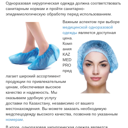
Одноразовая хирургическая одежда должна соответствовать
санитарным нормам и пройти санитарно-
эпидемиологическую обработку перед использованием.
Важным аспектом при выборе
медицинской одноразовой
одежды
является
доступная
цена.
Комп
ания
KAZ
MED
PRO
пред
лагает широкий ассортимент
продукции по привлекательным
ценам, обеспечивая высокое
качество и надежность. Мы
оказываем удобную услугу
доставки по Казахстану, независимо от вашего
местонахождения. Вы можете заказать необходимую
медспецодежду высокого качества, позвонив по указанным
номерам
.
В итоге, одноразовая хирургическая одежда является